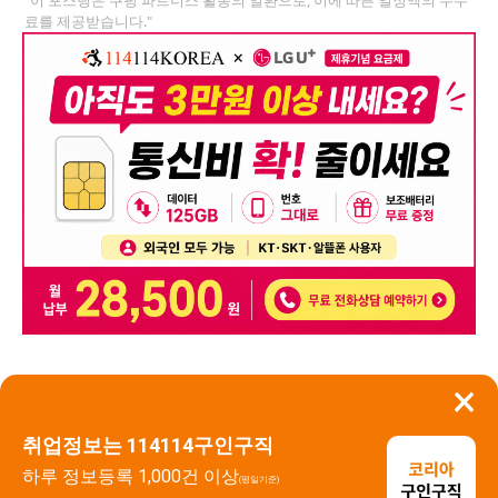
료를 제공받습니다."
×
뒤로가기
신고
취업정보는 114114구인구직
하루 정보등록 1,000건 이상
(평일기준)