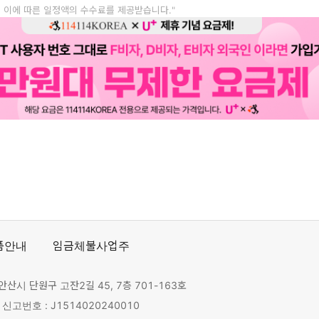
, 이에 따른 일정액의 수수료를 제공받습니다."
품안내
임금체불사업주
안산시 단원구 고잔2길 45, 7층 701-163호
고번호 : J1514020240010