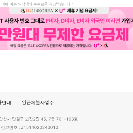
, 이에 따른 일정액의 수수료를 제공받습니다."
품안내
임금체불사업주
안산시 단원구 고잔2길 45, 7층 701-163호
고번호 : J1514020240010