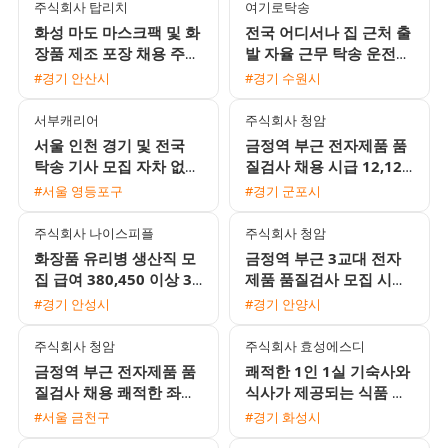
주식회사 탑리치
여기로탁송
화성 마도 마스크팩 및 화
전국 어디서나 집 근처 출
장품 제조 포장 채용 주5
발 자율 근무 탁송 운전기
일 주간고정 잔업없음 통
사 모집 초보 및 외국인
#경기 안산시
#경기 수원시
근버스 운행
환영
서부캐리어
주식회사 청암
서울 인천 경기 및 전국
금정역 부근 전자제품 품
탁송 기사 모집 자차 없이
질검사 채용 시급 12,120
자유롭게 근무하세요
원 주급 가능 및 좌식근무
#서울 영등포구
#경기 군포시
환경
주식회사 나이스피플
주식회사 청암
화장품 유리병 생산직 모
금정역 부근 3교대 전자
집 급여 380,450 이상 3
제품 품질검사 모집 시급
조2교대 검사 포장 QC 외
12,120원 및 주급 가능
#경기 안성시
#경기 안양시
국인 환영
완전 좌식근무
주식회사 청암
주식회사 효성에스디
금정역 부근 전자제품 품
쾌적한 1인 1실 기숙사와
질검사 채용 쾌적한 좌식
식사가 제공되는 식품 포
근무 및 주급 가능
장지 생산 사원 모집
#서울 금천구
#경기 화성시