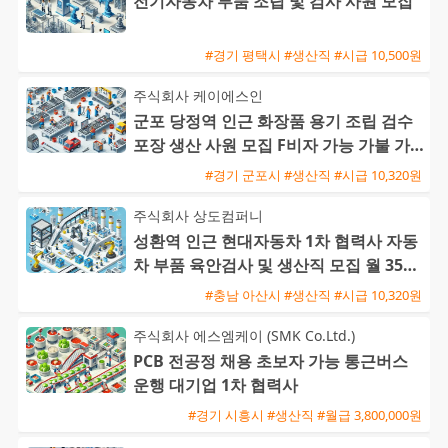
전기자동차 부품 조립 및 검사 사원 모집
#경기 평택시 #생산직 #시급 10,500원
주식회사 케이에스인
군포 당정역 인근 화장품 용기 조립 검수
포장 생산 사원 모집 F비자 가능 가불 가
능
#경기 군포시 #생산직 #시급 10,320원
주식회사 상도컴퍼니
성환역 인근 현대자동차 1차 협력사 자동
차 부품 육안검사 및 생산직 모집 월 350
만에서 400만원
#충남 아산시 #생산직 #시급 10,320원
주식회사 에스엠케이 (SMK Co.Ltd.)
PCB 전공정 채용 초보자 가능 통근버스
운행 대기업 1차 협력사
#경기 시흥시 #생산직 #월급 3,800,000원