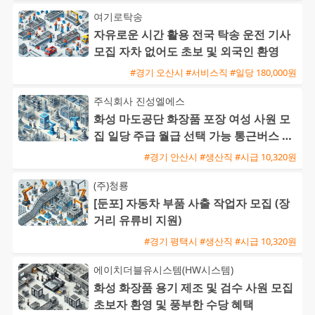
여기로탁송
자유로운 시간 활용 전국 탁송 운전 기사
모집 자차 없어도 초보 및 외국인 환영
#경기 오산시 #서비스직 #일당 180,000원
주식회사 진성엘에스
화성 마도공단 화장품 포장 여성 사원 모
집 일당 주급 월급 선택 가능 통근버스 운
행
#경기 안산시 #생산직 #시급 10,320원
(주)청룡
[둔포] 자동차 부품 사출 작업자 모집 (장
거리 유류비 지원)
#경기 평택시 #생산직 #시급 10,320원
에이치더블유시스템(HW시스템)
화성 화장품 용기 제조 및 검수 사원 모집
초보자 환영 및 풍부한 수당 혜택