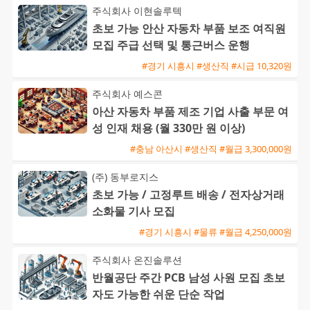
주식회사 이현솔루텍
초보 가능 안산 자동차 부품 보조 여직원
모집 주급 선택 및 통근버스 운행
#경기 시흥시 #생산직 #시급 10,320원
주식회사 예스콘
아산 자동차 부품 제조 기업 사출 부문 여
성 인재 채용 (월 330만 원 이상)
#충남 아산시 #생산직 #월급 3,300,000원
(주) 동부로지스
초보 가능 / 고정루트 배송 / 전자상거래
소화물 기사 모집
#경기 시흥시 #물류 #월급 4,250,000원
주식회사 온진솔루션
반월공단 주간 PCB 남성 사원 모집 초보
자도 가능한 쉬운 단순 작업