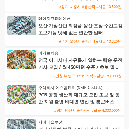
#경기 시흥시 #생산직 #시급 10,500원
레이지코퍼레이션
오산 가장산단 화장품 생산 포장 주간고정
초보가능 텃세 없는 편안한 일터
#경기 오산시 #생산직 #시급 10,320원
여기로탁송
전국 어디서나 자유롭게 일하는 탁송 운전
기사 모집 / 월 450만원 수준 / 초보 및 외
국인 환영
#인천 부평구 #서비스직 #일당 180,000원
주식회사 에스엠케이 (SMK Co.Ltd.)
PCB 공정 생산직 대규모 모집 초보 및 동
반 지원 환영 비대면 면접 및 통근버스 운
행
#경기 안산시 #생산직 #월급 4,000,000원
제이디솔루션