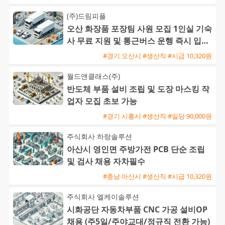
(주)드림피플
오산 화장품 포장팀 사원 모집 1인실 기숙
사 무료 지원 및 통근버스 운행 즉시 입사
가능
#경기 오산시 #생산직 #시급 10,320원
월드앤클래스(주)
반도체 부품 설비 조립 및 도장 마스킹 작
업자 모집 초보 가능
#경기 시흥시 #생산직 #일당 90,000원
주식회사 하랑솔루션
아산시 영인면 주방가전 PCB 단순 조립
및 검사 채용 자차필수
#충남 아산시 #생산직 #시급 10,320원
주식회사 엘케이솔루션
시화공단 자동차부품 CNC 가공 설비OP
채용 (주5일/주야교대/정규직 전환 가능)