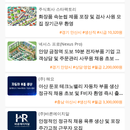
주식회사 스타팩토리
화장품 속눈썹 제품 포장 및 검사 사원 모
집 장기근무 환영
#경기 안산시 #생산직 #시급 10,320원
넥서스 프로(Nexus Pro)
안양 금정역 도보 10분 전자부품 기업 고
객상담 및 주문관리 사무원 채용 초보 가
능
#경기 안양시 #상담·영업 #월급 2,200,000원
(주) 해요
아산 둔포 테크노밸리 자동차 부품 생산
정규직 채용 초보 및 F비자 환영 즉시 출
근 가능
#충남 아산시 #생산직 #월급 3,300,000원
(주)바른에이치알
안정적인 정규직 채용 육류 생산 및 포장
주간고정 근무자 모집