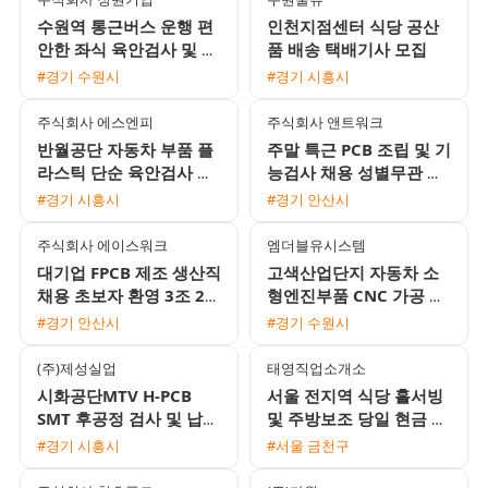
수원역 통근버스 운행 편
인천지점센터 식당 공산
안한 좌식 육안검사 및 포
품 배송 택배기사 모집
장 사원 모집 월 350만원
#경기 수원시
#경기 시흥시
이상 가능
주식회사 에스엔피
주식회사 앤트워크
반월공단 자동차 부품 플
주말 특근 PCB 조립 및 기
라스틱 단순 육안검사 및
능검사 채용 성별무관 당
손조립 모집 통근지원 및
일 및 주급 지급 가능
#경기 시흥시
#경기 안산시
자차수당 제공
주식회사 에이스워크
엠더블유시스템
대기업 FPCB 제조 생산직
고색산업단지 자동차 소
채용 초보자 환영 3조 2교
형엔진부품 CNC 가공 남
대 및 통근버스 운행
성 생산직 채용 수원역 통
#경기 안산시
#경기 수원시
근버스 운행
(주)제성실업
태영직업소개소
시화공단MTV H-PCB
서울 전지역 식당 홀서빙
SMT 후공정 검사 및 납땜
및 주방보조 당일 현금 지
여성 사원 모집 (주간고
급 채용
#경기 시흥시
#서울 금천구
정/주급지급)