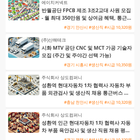
에이치커넥트
반월공단 FPCB 제조 3조2교대 사원 모집
- 월 최대 350만원 및 상여금 혜택, 통근버
스 운행
#경기 안산시 #생산직 #시급 10,320원
(주)산해테크
시화 MTV 공단 CNC 및 MCT 가공 기술자
모집 (주간 및 주야간 선택 가능)
#경기 시흥시 #생산직 #시급 10,350원
주식회사 상도컴퍼니
성환역 현대자동차 1차 협력사 자동차 부
품 외관검사 및 생산직 채용 통근버스 운
행
#충남 천안시 #생산직 #시급 10,320원
주식회사 상도컴퍼니
성환역 인근 현대자동차 1차 협력사 자동
차 부품 육안검사 및 생산 직원 채용 평택
통근버스 운행
#경기 평택시 #생산직 #시급 10,320원