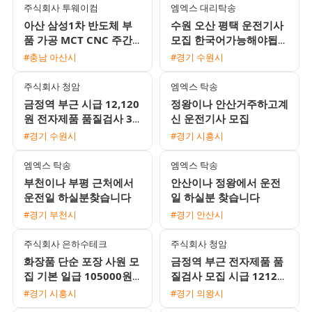
주식회사 투웨이컴
엠엑스 대리탁송
아산 삼성1차 반도체 부
수원 오산 평택 운전기사
품 가공 MCT CNC 주간
모집 한국어가능해야됩니
및 2교대 모집 무료 기숙
다
#충남 아산시
#경기 수원시
사 제공
주식회사 청암
엠엑스 탁송
금정역 부근 시급 12,120
정왕이나 안산거주하고계
원 전자제품 품질검사 3
신 운전기사 모집
교대 사원 모집 쾌적한 좌
#경기 수원시
#경기 시흥시
식 근무와 높은 정착률
엠엑스 탁송
엠엑스 탁송
부천이나 부평 근처에서
안산이나 정왕에서 운전
운전일 하실분찾습니다
일 하실분 찾습니다
#경기 부천시
#경기 안산시
주식회사 은하수테크
주식회사 청암
화장품 단순 포장 사원 모
금정역 부근 전자제품 품
집 기본 일급 105000원
질검사 모집 시급 12120
외국인 지원 가능
원 주급 가능 완벽한 좌식
#경기 시흥시
#경기 의왕시
근무