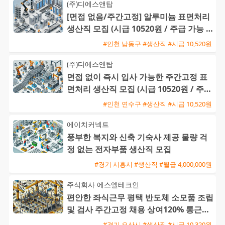
(주)디에스앤탑
[면접 없음/주간고정] 알루미늄 표면처리
생산직 모집 (시급 10520원 / 주급 가능 /
퇴직금 지급)
#인천 남동구 #생산직 #시급 10,520원
(주)디에스앤탑
면접 없이 즉시 입사 가능한 주간고정 표
면처리 생산직 모집 (시급 10520원 / 주급
가능)
#인천 연수구 #생산직 #시급 10,520원
에이치커넥트
풍부한 복지와 신축 기숙사 제공 물량 걱
정 없는 전자부품 생산직 모집
#경기 시흥시 #생산직 #월급 4,000,000원
주식회사 에스엘테크인
편안한 좌식근무 평택 반도체 소모품 조립
및 검사 주간고정 채용 상여120% 통근버
스 운행
#경기 오산시 #생산직 #시급 10,320원