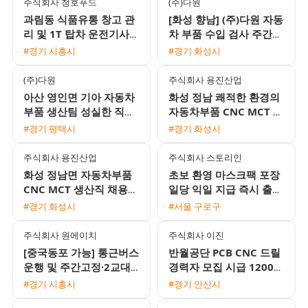
주식회사 청호푸드
(주)다원
과림동 식품유통 창고 관
[화성 향남] (주)다원 자동
리 및 1T 탑차 운전기사
차 부품 수입 검사 주간
채용
고정 사원 모집 (유류비
#경기 시흥시
#경기 화성시
지급)
(주)다원
주식회사 용진산업
아산 영인면 기아 자동차
화성 정남 쾌적한 환경의
부품 생산팀 성실한 직원
자동차부품 CNC MCT 생
모집
산직 채용
#경기 평택시
#경기 화성시
주식회사 용진산업
주식회사 스토리인
화성 정남면 자동차부품
초보 환영 마스크팩 포장
CNC MCT 생산직 채용
일당 익일 지급 즉시 출근
(월 400만원 이상 / 기숙
가능
#경기 화성시
#서울 구로구
사 제공)
주식회사 원에이치
주식회사 이진
[중국동포 가능] 통근버스
반월공단 PCB CNC 드릴
운행 및 주간고정·2교대
경력자 모집 시급 12000
맞춤 일자리 채용
원 및 일 교통비 지원 정
#경기 시흥시
#경기 안산시
규직 전환 기회