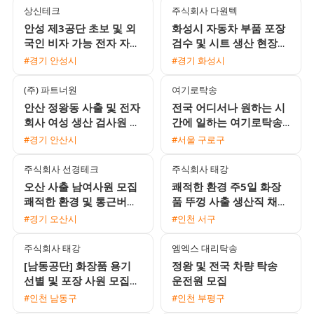
상신테크
주식회사 다원텍
안성 제3공단 초보 및 외
화성시 자동차 부품 포장
국인 비자 가능 전자 자동
검수 및 시트 생산 현장
차 부품 조립 검수 용접
사원 채용
#경기 안성시
#경기 화성시
사원 모집
(주) 파트너원
여기로탁송
안산 정왕동 사출 및 전자
전국 어디서나 원하는 시
회사 여성 생산 검사원 모
간에 일하는 여기로탁송
집 주급 일당 지급 및 통
운전기사 모집 (초보 및
#경기 안산시
#서울 구로구
근버스 운행
외국인 환영)
주식회사 선경테크
주식회사 태강
오산 사출 남여사원 모집
쾌적한 환경 주5일 화장
쾌적한 환경 및 통근버스
품 뚜껑 사출 생산직 채용
운행 3조2교대
주급 가능 및 정직원 전환
#경기 오산시
#인천 서구
기회
주식회사 태강
엠엑스 대리탁송
[남동공단] 화장품 용기
정왕 및 전국 차량 탁송
선별 및 포장 사원 모집
운전원 모집
(주급 가능 / 주5일 2교
#인천 남동구
#인천 부평구
대)