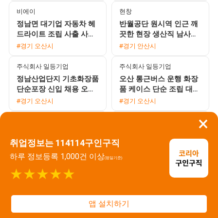
비에이
현창
정남면 대기업 자동차 헤
반월공단 원시역 인근 깨
드라이트 조립 사출 사원
끗한 현장 생산직 남사원
모집 초보 및 교포 환영
모집 매월 상여금 약 35만
#경기 오산시
#경기 안산시
원 지급 및 삼시세끼 제공
주식회사 일등기업
주식회사 일등기업
정남산업단지 기초화장품
오산 통근버스 운행 화장
단순포장 신입 채용 오산
품 케이스 단순 조립 대규
병점 통근버스 운행 주간
모 채용 (하루 근무 체험
#경기 오산시
#경기 오산시
고정 워라밸 보장
가능, 정규직 전환)
×
주식회사 일등기업
주식회사 에스엠테크
기초화장품 포장 긴급 대
[안산MTV/시화공단] 주
취업정보는 114114구인구직
규모 채용 만근수당 및 교
간 및 야간 고정 선택 / 자
통비 지급 주부사원 F비
동차부품 및 복합기 단순
#경기 화성시
#경기 시흥시
하루 정보등록 1,000건 이상
(평일기준)
자 환영
조립·검사 / 주급 가능·통
★★★★★
근버
주식회사 에스엠테크
주식회사 에스엠테크
시화 MTV 자동차 HPCB
자동차 부품 SMT OP 및
부품 SMT 후공정 생산직
AOI 생산 사원 모집 신입
앱 설치하기
모집 통근버스 운행
지원 가능 경력자 우대 통
#경기 시흥시
#경기 시흥시