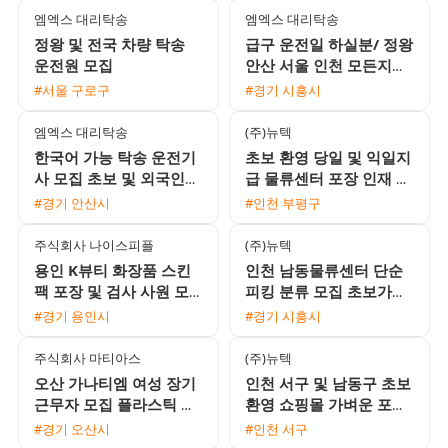
엠엑스 대리탁송
엠엑스 대리탁송
정왕 및 전국 차량 탁송
급구 운전일 하실분/ 정왕
운전원 모집
안산 서울 인천 모든지역
가능
#서울 구로구
#경기 시흥시
엠엑스 대리탁송
(주)뉴텍
한국어 가능 탁송 운전기
초보 환영 당일 및 익일지
사 모집 초보 및 외국인
급 물류센터 포장 인재 모
환영
집
#경기 안산시
#인천 부평구
주식회사 나이스피플
(주)뉴텍
용인 K뷰티 화장품 스킨
인천 남동물류센터 단순
팩 포장 및 검사 사원 모
피킹 분류 모집 초보가능
집 초보 및 동반지원 환영
익일지급 프로모션 진행
#경기 용인시
#경기 시흥시
익일지급
주식회사 마티아스
(주)뉴텍
오산 가나티엠 여성 장기
인천 서구 및 남동구 초보
근무자 모집 플라스틱 사
환영 쇼핑몰 가벼운 포장
상 및 검사 단순 작업 통
및 라벨 부착 단순 업무
#경기 오산시
#인천 서구
근버스 운행
당일지급 가능