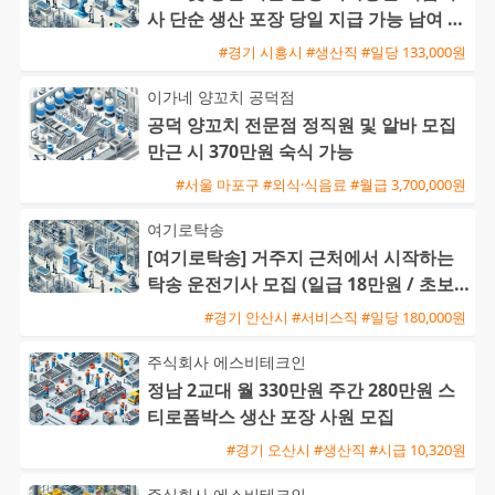
사 단순 생산 포장 당일 지급 가능 남여 사
원 모집
#경기 시흥시 #생산직 #일당 133,000원
이가네 양꼬치 공덕점
공덕 양꼬치 전문점 정직원 및 알바 모집
만근 시 370만원 숙식 가능
#서울 마포구 #외식·식음료 #월급 3,700,000원
여기로탁송
[여기로탁송] 거주지 근처에서 시작하는
탁송 운전기사 모집 (일급 18만원 / 초보
및 외국인 가능)
#경기 안산시 #서비스직 #일당 180,000원
주식회사 에스비테크인
정남 2교대 월 330만원 주간 280만원 스
티로폼박스 생산 포장 사원 모집
#경기 오산시 #생산직 #시급 10,320원
주식회사 에스비테크인