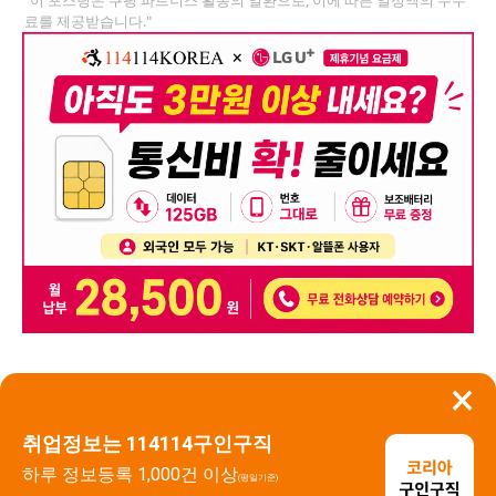
료를 제공받습니다."
×
뒤로가기
신고
취업정보는 114114구인구직
하루 정보등록 1,000건 이상
(평일기준)