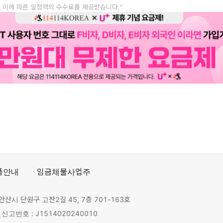
, 이에 따른 일정액의 수수료를 제공받습니다."
품안내
임금체불사업주
안산시 단원구 고잔2길 45, 7층 701-163호
고번호 : J1514020240010