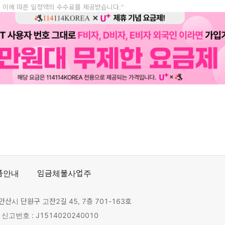
, 이에 따른 일정액의 수수료를 제공받습니다."
품안내
임금체불사업주
안산시 단원구 고잔2길 45, 7층 701-163호
고번호 : J1514020240010