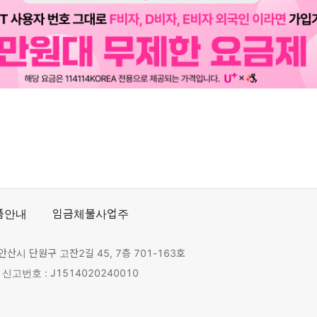
품안내
임금체불사업주
안산시 단원구 고잔2길 45, 7층 701-163호
고번호 : J1514020240010