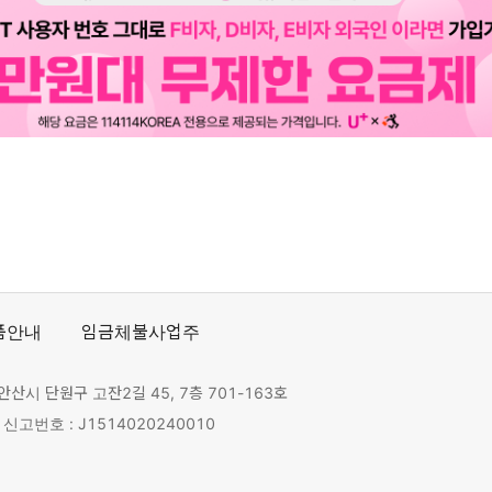
품안내
임금체불사업주
안산시 단원구 고잔2길 45, 7층 701-163호
고번호 : J1514020240010