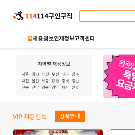
홈
채용정보
인재정보
고객센터
지역별 채용정보
서울
경기
인천
부산
대구
광주
대전
울산
세종
강원
충북
충남
전북
전남
경북
경남
제주
전국
VIP 채용정보
상품안내