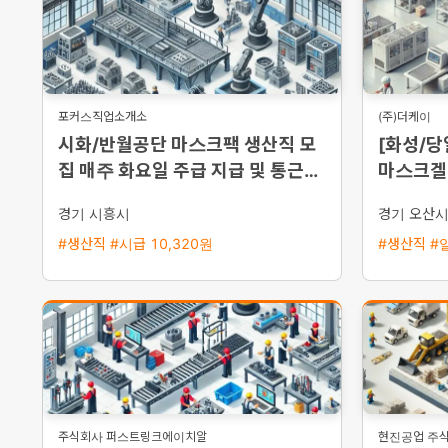
포커스직업소개소
(주)더케이
시화/반월공단 마스크팩 생산직 모
[화성/당
집 매주 화요일 주급 지급 및 통근버
마스크겔 
스 운행
집 (일급 
경기 시흥시
경기 오산
#생산직 #시급 10,320원
#생산직 #일
주식회사 퍼스트링크에이치알
현진공업 주