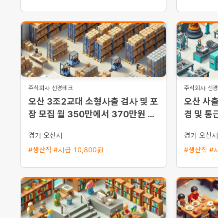
주식회사 선경테크
주식회사 선
오산 3조2교대 소형사출 검사 및 포
오산 사출
장 모집 월 350만에서 370만원 이
경 및 통
상 기숙사 지원 및 통근버스 운행
경기 오산시
경기 오산
#생산직 #시급 10,800원
#생산직 #시