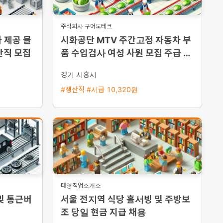
주식회사 구어도테크
 제공 물
시화공단 MTV 주간고정 자동차 부
산직 모집
품 수입검사 여성 사원 모집 주급 가
능
경기 시흥시
#생산직 #시급 10,320원
태영직업소개소
및 통근버
서울 전지역 식당 홀서빙 및 주방보
조 당일 현금 지급 채용