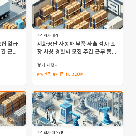
주식회사 태강
모집 일급
시화공단 자동차 부품 사출 검사 포
시간 근무
장 사상 경험자 모집 주간 근무 통근
버스 운행
경기 시흥시
#생산직 #시급 10,320원
주식회사 에스엠테크