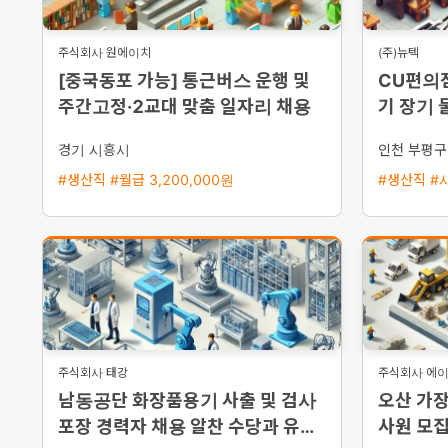
주식회사 원에이치
(주)뉴텍
[중국동포 가능] 통근버스 운행 및
CU편의
주간고정·2교대 맞춤 일자리 채용
기 장기 
영 당일
경기 시흥시
인천 부평구
#생산직 #월급 3,200,000원
#생산직 #시
주식회사 태강
주식회사 에
남동공단 화장품용기 사출 및 검사
오산 가
포장 경력자 채용 알찬 수당과 유급
사원 모집