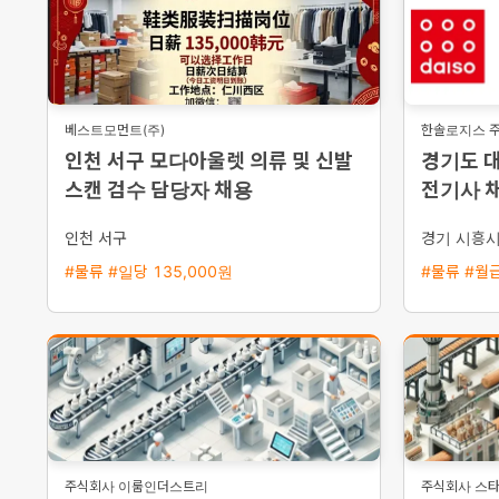
베스트모먼트(주)
한솔로지스 
인천 서구 모다아울렛 의류 및 신발
경기도 
스캔 검수 담당자 채용
전기사 채
량 지원
인천 서구
경기 시흥
#물류 #일당 135,000원
#물류 #월급
주식회사 이룸인더스트리
주식회사 스