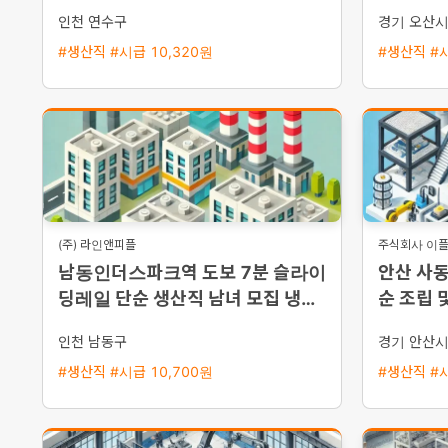
휴가 제공
지급)
인천 연수구
경기 오산
#생산직 #시급 10,320원
#생산직 #시
(주) 라인앤피플
주식회사 이
남동인더스파크역 도보 7분 슬라이
안산 사동
딩레일 단순 생산직 남녀 모집 냉난
순 조립 
방 완비 주급 신청 가능
선택 가
인천 남동구
경기 안산
#생산직 #시급 10,700원
#생산직 #시