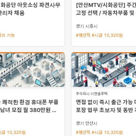
시화공단 아웃소싱 파견사무
[안산MTV/시화공단] 주간
관리자 채용
고정 선택 / 자동차부품 및
단순조립·검사 / 주급 가
시
경기 시흥시
협의 가능
#생산직 #시급 10,320원
주식회사 이현솔루텍
 쾌적한 환경 휴대폰 부품
면접 없이 즉시 출근 가능
 남녀 모집 월 380만원 이
포장 업무 초보자 및 동반
 제공
통근버스 운행
시
경기 안산시
급 10,320원
#생산직 #시급 10,320원