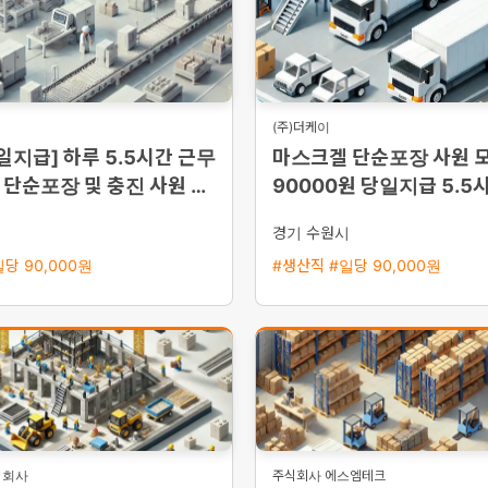
(주)더케이
일지급] 하루 5.5시간 근무
마스크겔 단순포장 사원 
단순포장 및 충진 사원 모
90000원 당일지급 5.5
90,000원)
24시 퇴근
시
경기 수원시
당 90,000원
#생산직 #일당 90,000원
식회사
주식회사 에스엠테크