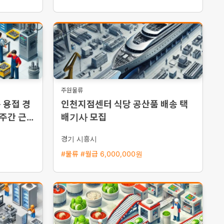
주원물류
 용접 경
인천지점센터 식당 공산품 배송 택
 주간 근무
배기사 모집
경기 시흥시
#물류 #월급 6,000,000원