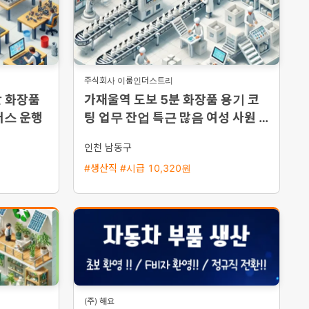
주식회사 이룸인더스트리
단 화장품
가재울역 도보 5분 화장품 용기 코
버스 운행
팅 업무 잔업 특근 많음 여성 사원 모
집
인천 남동구
#생산직 #시급 10,320원
(주) 해요