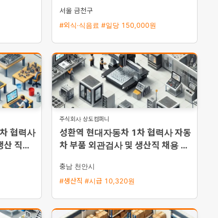
서울 금천구
#외식·식음료 #일당 150,000원
주식회사 상도컴퍼니
1차 협력사
성환역 현대자동차 1차 협력사 자동
생산 직원
차 부품 외관검사 및 생산직 채용 통
근버스 운행
충남 천안시
#생산직 #시급 10,320원