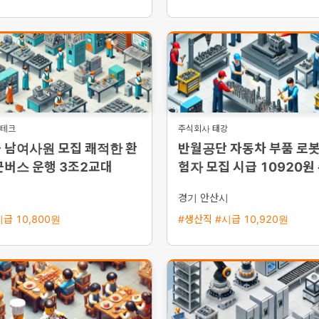
경테크
주식회사 태강
 남여사원 모집 쾌적한 환
반월공단 자동차 부품 로봇
근버스 운행 3조2교대
험자 모집 시급 10920원
및 통근버스 운행
시
경기 안산시
급 10,800원
#생산직 #시급 10,920원