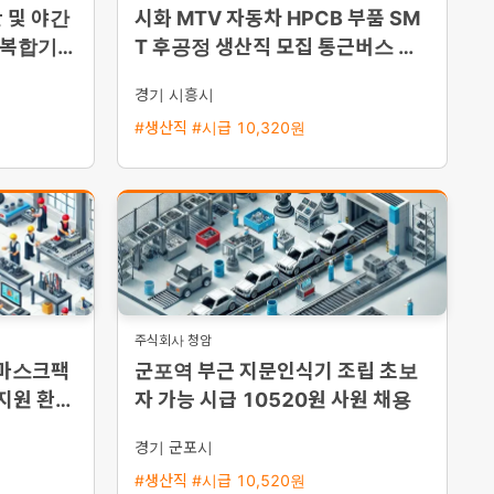
 및 야간
시화 MTV 자동차 HPCB 부품 SM
 복합기
T 후공정 생산직 모집 통근버스 운
능·통근버
행
경기 시흥시
#생산직 #시급 10,320원
주식회사 청암
 마스크팩
군포역 부근 지문인식기 조립 초보
 지원 환영
자 가능 시급 10520원 사원 채용
경기 군포시
#생산직 #시급 10,520원