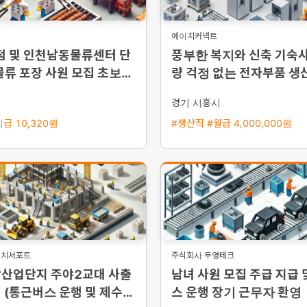
에이치커넥트
점 및 인천남동물류센터 단
풍부한 복지와 신축 기숙사
물류 포장 사원 모집 초보환
량 걱정 없는 전자부품 생
 익일지급
경기 시흥시
급 10,320원
#생산직 #월급 4,000,000원
이치서포트
주식회사 두영테크
장산업단지 주야2교대 사출
남녀 사원 모집 주급 지급 
 (통근버스 운행 및 제수당
스 운행 장기 근무자 환영