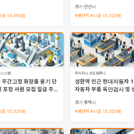
시
경기 안산시
급 10,450원
#생산직 #시급 10,320원
플시스템
주식회사 상도컴퍼니
 주간고정 화장품 용기 단
성환역 인근 현대자동차 
및 포장 사원 모집 일급 주급
자동차 부품 육안검사 및 
능
채용 평택 통근버스 운행
시
경기 평택시
급 10,320원
#생산직 #시급 10,320원