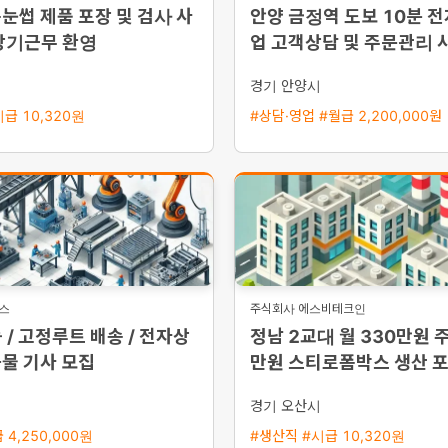
눈썹 제품 포장 및 검사 사
안양 금정역 도보 10분 
장기근무 환영
업 고객상담 및 주문관리 
용 초보 가능
시
경기 안양시
급 10,320원
#상담·영업 #월급 2,200,000원
지스
주식회사 에스비테크인
 / 고정루트 배송 / 전자상
정남 2교대 월 330만원 주
물 기사 모집
만원 스티로폼박스 생산 포
모집
시
경기 오산시
 4,250,000원
#생산직 #시급 10,320원