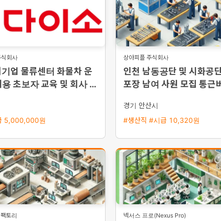
주식회사
상아피플 주식회사
대기업 물류센터 화물차 운
인천 남동공단 및 시화공
용 초보자 교육 및 회사 차
포장 남여 사원 모집 통근
시
경기 안산시
 5,000,000원
#생산직 #시급 10,320원
타팩토리
넥서스 프로(Nexus Pro)