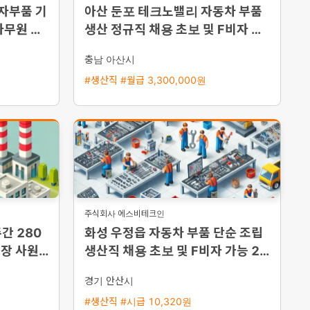
전자부품 기
아산 둔포 테크노밸리 자동차 부품
사무원 채
생산 정규직 채용 초보 및 F비자 환
영 즉시 출근 가능
충남 아산시
#생산직 #월급 3,300,000원
주식회사 에스비테크인
간 280
화성 우정읍 자동차 부품 단순 조립
장 사원
생산직 채용 초보 및 F비자 가능 2교
대 근무
경기 안산시
#생산직 #시급 10,320원