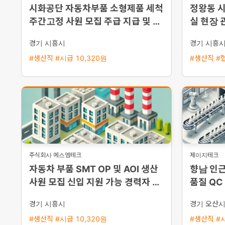
시화공단 자동차부품 소형제품 세척
정왕동 
주간고정 사원 모집 주급 지급 및 즉
실 현장 
시 출근 가능
경기 시흥시
경기 시흥
#생산직 #시급 10,320원
#생산직 #
주식회사 에스엠테크
제이지테크
자동차 부품 SMT OP 및 AOI 생산
향남 인근
사원 모집 신입 지원 가능 경력자 우
품질 QC
대 통근버스 운행
상 기숙사
경기 시흥시
경기 오산
#생산직 #시급 10,320원
#생산직 #시